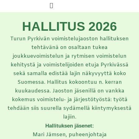
Menu
Siirry
sisältöön
HALLITUS 2026
Turun Pyrkivän voimistelujaoston hallituksen
tehtävänä on osaltaan tukea
joukkuevoimistelun ja rytmisen voimistelun
kehitystä ja voimistelijoiden etuja Pyrkivässä
sekä samalla edistää lajin näkyvyyttä koko
Suomessa. Hallitus kokoontuu n. kerran
kuukaudessa. Jaoston jäsenillä on vankka
kokemus voimistelu- ja järjestötyöstä: työtä
tehdään siis suurella sydämellä kiintymyksestä
lajiin.
Hallituksen jäsenet:
Mari Jämsen, puheenjohtaja